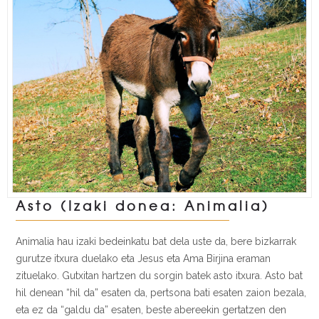
Asto (Izaki donea: Animalia)
Animalia hau izaki bedeinkatu bat dela uste da, bere bizkarrak
gurutze itxura duelako eta Jesus eta Ama Birjina eraman
zituelako. Gutxitan hartzen du sorgin batek asto itxura. Asto bat
hil denean “hil da” esaten da, pertsona bati esaten zaion bezala,
eta ez da “galdu da” esaten, beste abereekin gertatzen den