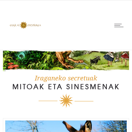
Iraganeko secretuak
MITOAK ETA SINESMENAK